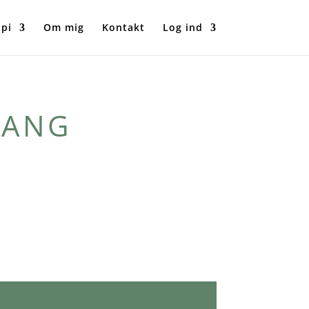
api
Om mig
Kontakt
Log ind
GANG